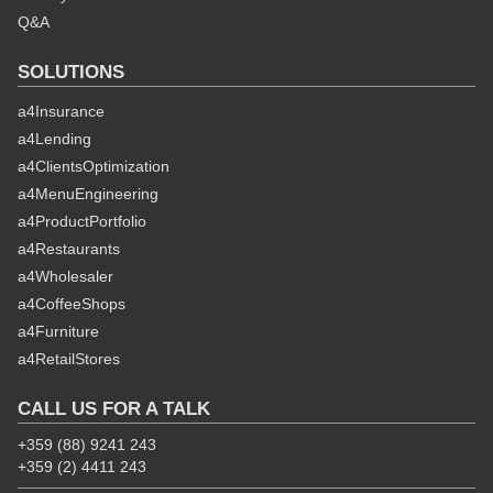
Q&A
SOLUTIONS
a4Insurance
a4Lending
a4ClientsOptimization
a4MenuEngineering
a4ProductPortfolio
a4Restaurants
a4Wholesaler
a4CoffeeShops
a4Furniture
a4RetailStores
CALL US FOR A TALK
+359 (88) 9241 243
+359 (2) 4411 243