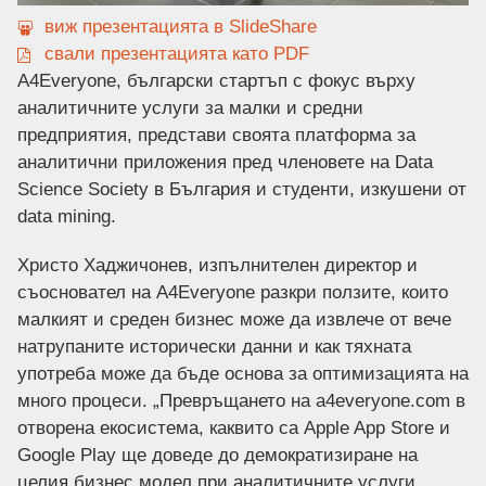
виж презентацията в SlideShare
свали презентацията като PDF
А4Everyone, български стартъп с фокус върху
аналитичните услуги за малки и средни
предприятия, представи своята платформа за
аналитични приложения пред членовете на Data
Science Society в България и студенти, изкушени от
data mining.
Христо Хаджичонев, изпълнителен директор и
съосновател на A4Everyone разкри ползите, които
малкият и среден бизнес може да извлече от вече
натрупаните исторически данни и как тяхната
употреба може да бъде основа за оптимизацията на
много процеси. „Превръщането на a4everyone.com в
отворена екосистема, каквито са Apple App Store и
Google Play ще доведе до демократизиране на
целия бизнес модел при аналитичните услуги,