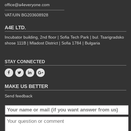
office@a4everyone.com
VAT/UIN BG203608928
A4E LTD.
Incubator building, 2nd floor | Sofia Tech Park | bul. Tsarigradsko
shose 111B | Mladost District | Sofia 1784 | Bulgaria
STAY CONNECTED
MAKE US BETTER
Send feedback