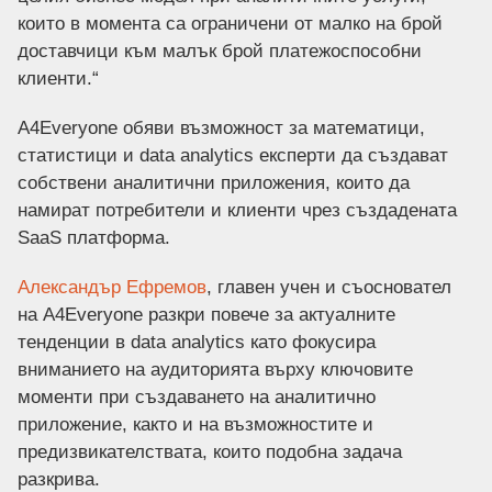
които в момента са ограничени от малко на брой
доставчици към малък брой платежоспособни
клиенти.“
A4Everyone обяви възможност за математици,
статистици и data analytics експерти да създават
собствени аналитични приложения, които да
намират потребители и клиенти чрез създадената
SaaS платформа.
Александър Ефремов
, главен учен и съосновател
на A4Everyone разкри повече за актуалните
тенденции в data analytics като фокусира
вниманието на аудиторията върху ключовите
моменти при създаването на аналитично
приложение, както и на възможностите и
предизвикателствата, които подобна задача
разкрива.