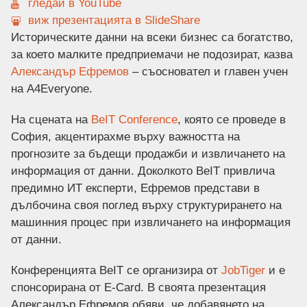
гледай в YouTube
виж презентацията в SlideShare
Историческите данни на всеки бизнес са богатство,
за което малките предприемачи не подозират, казва
Александър Ефремов
– съосновател и главен учен
на A4Everyone.
На сцената на
BeIT Conference
, която се проведе в
София, акцентирахме върху важността на
прогнозите за бъдещи продажби и извличането на
информация от данни. Доколкото BeIT привлича
предимно ИТ експерти, Ефремов представи в
дълбочина своя поглед върху структурирането на
машинния процес при извличането на информация
от данни.
Конференцията BeIT се организира от
JobTiger
и е
спонсорирана от E-Card. В своята презентация
Александър Ефремов обяви, че добавянето на