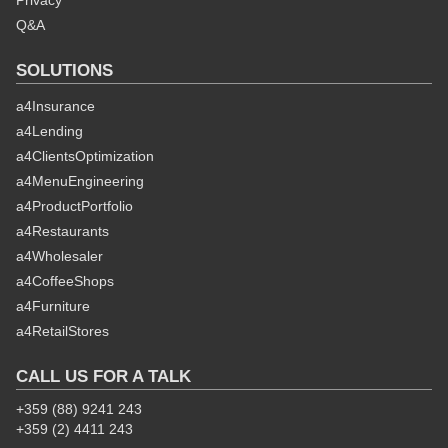
Privacy
Q&A
SOLUTIONS
a4Insurance
a4Lending
a4ClientsOptimization
a4MenuEngineering
a4ProductPortfolio
a4Restaurants
a4Wholesaler
a4CoffeeShops
a4Furniture
a4RetailStores
CALL US FOR A TALK
+359 (88) 9241 243
+359 (2) 4411 243