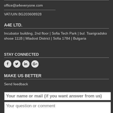
office@a4everyone.com
VAT/UIN BG203608928
A4E LTD.
Incubator building, 2nd floor | Sofia Tech Park | bul. Tsarigradsko
shose 111B | Mladost District | Sofia 1784 | Bulgaria
STAY CONNECTED
MAKE US BETTER
Send feedback