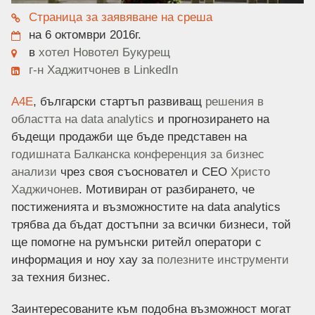
Страница за заявяване на среша
на 6 октомври 2016г.
в
хотел Новотел Букурещ
г-н Хаджитчонев в LinkedIn
A4E
, български стартъп развиващ
решения в
областта на data analytics
и прогнозирането на
бъдещи продажби ще бъде представен на
годишната Балканска конференция за бизнес
анализи
чрез своя съосновател и CEO
Христо
Хаджичонев
. Мотивиран от разбирането, че
постиженията и възможностите на data analytics
трябва да бъдат достъпни за всички бизнеси, той
ще помогне на румънски ритейл оператори с
информация и ноу хау за
полезните инструменти
за техния бизнес.
Заинтересованите към подобна възможност могат