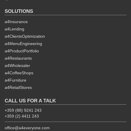
SOLUTIONS
a4Insurance
a4Lending
a4ClientsOptimization
a4MenuEngineering
a4ProductPortfolio
a4Restaurants
a4Wholesaler
a4CoffeeShops
a4Furniture
a4RetailStores
CALL US FOR A TALK
+359 (88) 9241 243
+359 (2) 4411 243
office@a4everyone.com