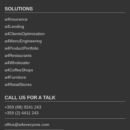
SOLUTIONS
a4Insurance
a4Lending
a4ClientsOptimization
a4MenuEngineering
a4ProductPortfolio
a4Restaurants
a4Wholesaler
a4CoffeeShops
a4Furniture
a4RetailStores
CALL US FOR A TALK
+359 (88) 9241 243
+359 (2) 4411 243
office@a4everyone.com