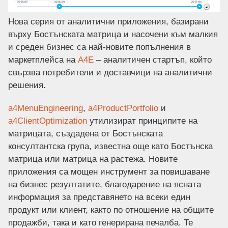
Нова серия от аналитични приложения, базирани
върху Бостънската матрица и насочени към малкия
и среден бизнес са най-новите попълнения в
маркетплейса на
А4Е
– аналитичен стартъп, който
свързва потребители и доставчици на аналитични
решения.
a4MenuEngineering
,
a4ProductPortfolio
и
a4ClientOptimization
утилизират принципите на
матрицата, създадена от Бостънската
консултантска група, известна още като Бостънска
матрица или матрица на растежа. Новите
приложения са мощен инструмент за повишаване
на бизнес резултатите, благодарение на ясната
информация за представянето на всеки един
продукт или клиент, както по отношение на общите
продажби, така и като генерирана печалба. Те