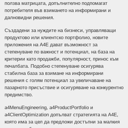
ползва матрицата, допълнително подпомагат
потребителя във взимането на информирани и
далновидни решения.
Създадени за нуждите на бизнеси, управляващи
продуктово или клиентско портфолио, новите
приложения на А4Е дават възможност за
степенуване по важност и потенциал, на база на
критерии като продажби, популярност, принос към
печалбата. Подобно степенуване осигурява
стабилна база за взимане на информирани
решения с голям потенциал за увеличаване на
пазарното присъствие и осигуряване на конкурентно
предимство.
a4MenuEngineering, a4ProductPortfolio и
a4ClientOptimization допълват стратегията на А4Е,
която има за цел да предложи достъпни за малкия