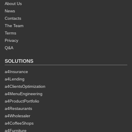
About Us
News
Contacts
The Team
Terms
Privacy
Q&A
SOLUTIONS
a4Insurance
a4Lending
a4ClientsOptimization
a4MenuEngineering
a4ProductPortfolio
a4Restaurants
a4Wholesaler
a4CoffeeShops
a4Furniture