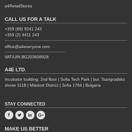
a4RetailStores
CALL US FOR A TALK
+359 (88) 9241 243
+359 (2) 4411 243
office@a4everyone.com
VAT/UIN BG203608928
A4E LTD.
Incubator building, 2nd floor | Sofia Tech Park | bul. Tsarigradsko
shose 111B | Mladost District | Sofia 1784 | Bulgaria
STAY CONNECTED
MAKE US BETTER