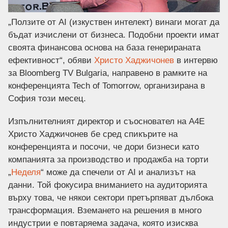
„Ползите от AI (изкуствен интелект) винаги могат да
бъдат изчислени от бизнеса. Подобни проекти имат
своята финансова основа на база генерираната
ефективност“, обяви
Христо Хаджичонев
в интервю
за Bloomberg TV Bulgaria, направено в рамките на
конференцията Tech of Tomorrow, организирана в
София този месец.
Изпълнителният директор и съосновател на А4Е
Христо Хаджичонев бе сред спикърите на
конференцията и посочи, че дори бизнеси като
компанията за производство и продажба на торти
„
Неделя
“ може да спечели от AI и анализът на
данни. Той фокусира вниманието на аудиторията
върху това, че някои сектори претърпяват дълбока
трансформация. Вземането на решения в много
индустрии е повтаряема задача, която изисква